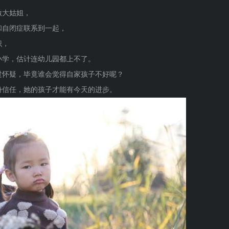
激大姑姐，
和自闭症联系到一起，
识，
小学，估计连幼儿园都上不了。
过怀疑，毕竟谁会觉得自家孩子不好呢？
份信任，她的孩子才能有今天的进步。