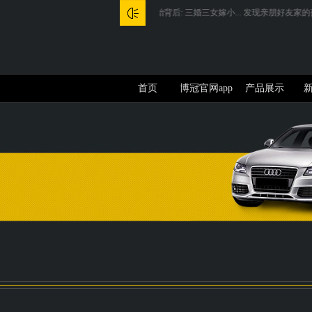
的中年男人...
钟丽缇四胎背后: 三婚三女嫁小...
发现亲朋好友家的孩子疑似自闭症...
首页
博冠官网app
产品展示
下载介绍