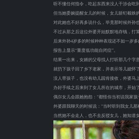
听不懂任何指令，吃起东西来没人干涉会吃
但当她委婉提醒女儿的时候，女儿斩钉截铁的
对此她也不好再多说什么，毕竟那时候外孙
不过从那之后这位外婆开始默默地存钱，打
后来外孙4岁多的时候种种表现还不如一岁
报告上显示“重度低功能自闭症”。
结果一出来，女婿的父母找人打听那几个字
就扔下孩子回了乡下老家，并表示等儿媳怀
没人带孩子，也没有幼儿园肯接收，外婆马
办好手续之后来到了女儿所在的城市，开始
偶尔女儿会跟她抱怨：“都怪你当初说我家孩
外婆跟我聊天的时候说：“当时听到我女儿那
当然她不会走人，也不去反驳女儿，她知道