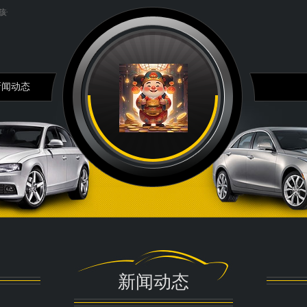
风流聊公式：{三线共振}主图叠加...
秋季茶汤，都汇总在这里！...
新闻动态
新闻动态