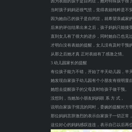
因为表姐的孩子是自闭症，她对特殊孩子很
当时孩子妈妈还很气愤，觉得表姐纯粹是不
因为她自己的孩子是自闭症，就希望亲戚家
后来的评估结果出来之后，孩子妈妈只能接
直到女儿有了很大的进步，同时她自己也见
才明白没有表姐的提醒，女儿没有及时干预
从那之后她才真 正对表姐有了感激之情。
3.幼儿园家长的提醒
有位孩子能力不错，开始了半天幼儿园，半
她发现自家孩子幼儿园有个小朋友有很明显
她想去提醒孩子的父母及时给孩子做干预。
没想到，当她加小朋友妈妈联 系 方 式，
说明自家孩子情况的同时，委婉的提醒对方
那位妈妈言辞激烈的表示自家孩子一切正常
这位好心的妈妈感叹连连，表示自己以后再